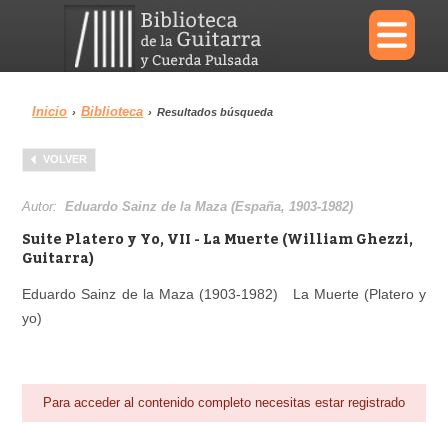
×
Inicio
Biblioteca
›
›
Resultados búsqueda
Menu
VOLVER
Biblioteca
Diccionario
Autor:
Eduardo Sainz de la Maza (España, 1903-1982)
Suite Platero y Yo, VII - La Muerte (William Ghezzi,
Guitarra)
Eduardo Sainz de la Maza (1903-1982) La Muerte (Platero y
Área personal
Reproductor
yo)
Para acceder al contenido completo necesitas estar registrado