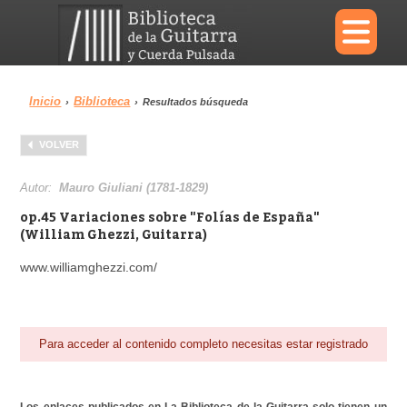
×
Inicio
Biblioteca
›
›
Resultados búsqueda
Menu
VOLVER
Biblioteca
Diccionario
Autor:
Mauro Giuliani (1781-1829)
op.45 Variaciones sobre "Folías de España"
(William Ghezzi, Guitarra)
www.williamghezzi.com/
Área personal
Reproductor
Para acceder al contenido completo necesitas estar registrado
Los enlaces publicados en La Biblioteca de la Guitarra solo tienen un