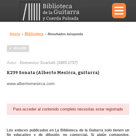
×
Inicio
Biblioteca
›
›
Resultados búsqueda
Menu
VOLVER
Biblioteca
Diccionario
Autor:
Domenico Scarlatti (1685-1757)
K239 Sonata (Alberto Mesirca, guitarra)
www.albertomesirca.com
Área personal
Reproductor
Para acceder al contenido completo necesitas estar registrado
Los enlaces publicados en La Biblioteca de la Guitarra solo tienen un
fin educativo y de difusión, no comercial. Si algún compositor,