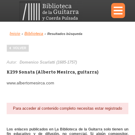
×
Inicio
Biblioteca
›
›
Resultados búsqueda
Menu
VOLVER
Biblioteca
Diccionario
Autor:
Domenico Scarlatti (1685-1757)
K239 Sonata (Alberto Mesirca, guitarra)
www.albertomesirca.com
Área personal
Reproductor
Para acceder al contenido completo necesitas estar registrado
Los enlaces publicados en La Biblioteca de la Guitarra solo tienen un
fin educativo y de difusión, no comercial. Si algún compositor,