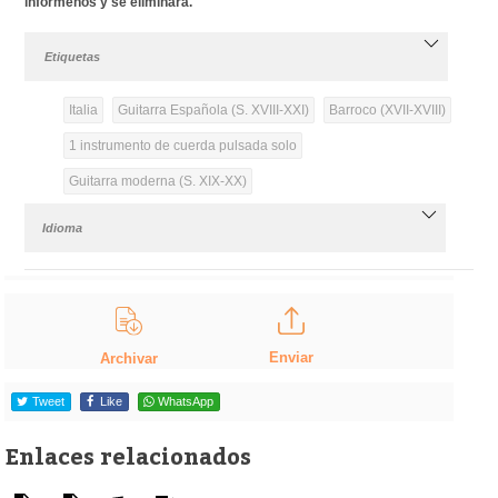
infórmenos y se eliminará.
Etiquetas
Italia
Guitarra Española (S. XVIII-XXI)
Barroco (XVII-XVIII)
1 instrumento de cuerda pulsada solo
Guitarra moderna (S. XIX-XX)
Idioma
Enviar
Archivar
Tweet
Like
WhatsApp
Enlaces relacionados