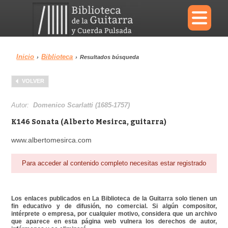
×
Inicio
Biblioteca
›
›
Resultados búsqueda
Menu
VOLVER
Biblioteca
Diccionario
Autor:
Domenico Scarlatti (1685-1757)
K146 Sonata (Alberto Mesirca, guitarra)
www.albertomesirca.com
Área personal
Reproductor
Para acceder al contenido completo necesitas estar registrado
Los enlaces publicados en La Biblioteca de la Guitarra solo tienen un
fin educativo y de difusión, no comercial. Si algún compositor,
intérprete o empresa, por cualquier motivo, considera que un archivo
que aparece en esta página web vulnera los derechos de autor,