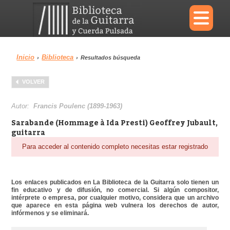
×
Inicio
Biblioteca
›
›
Resultados búsqueda
Menu
VOLVER
Biblioteca
Diccionario
Autor:
Francis Poulenc (1899-1963)
Sarabande (Hommage à Ida Presti) Geoffrey Jubault,
guitarra
Para acceder al contenido completo necesitas estar registrado
Área personal
Reproductor
Los enlaces publicados en La Biblioteca de la Guitarra solo tienen un
fin educativo y de difusión, no comercial. Si algún compositor,
intérprete o empresa, por cualquier motivo, considera que un archivo
que aparece en esta página web vulnera los derechos de autor,
infórmenos y se eliminará.