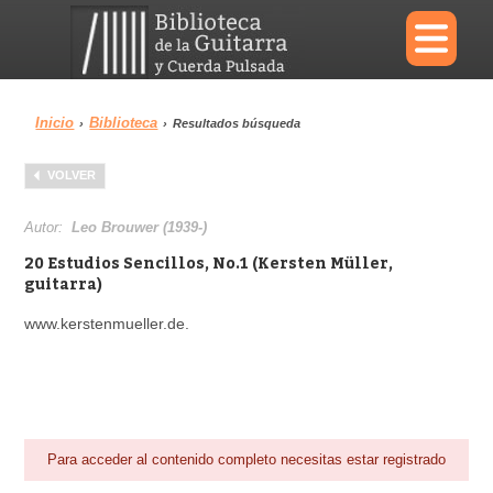
×
Inicio
Biblioteca
›
›
Resultados búsqueda
Menu
VOLVER
Biblioteca
Diccionario
Autor:
Leo Brouwer (1939-)
20 Estudios Sencillos, No.1 (Kersten Müller,
guitarra)
www.kerstenmueller.de.
Área personal
Reproductor
Para acceder al contenido completo necesitas estar registrado