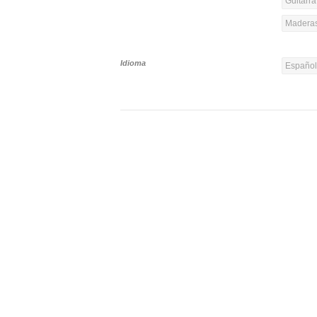
Guitarra
Madera
Idioma
Españo