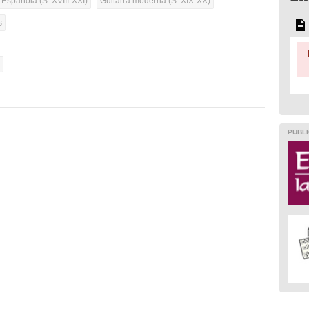
 Española (S. XVIII-XXI)
Guitarra moderna (S. XIX-XX)
s
l
PUBLI