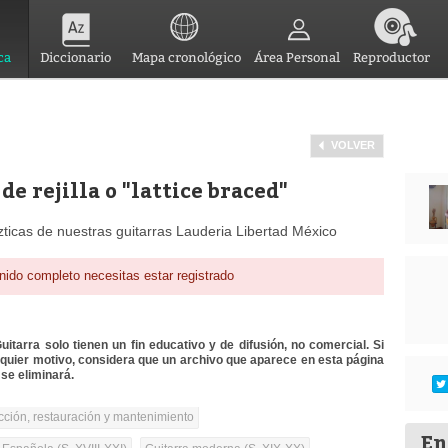
ca
Diccionario
Mapa cronológico
Área Personal
Reproductor
VOLVER
de rejilla o "lattice braced"
zticas de nuestras guitarras Lauderia Libertad México
nido completo necesitas estar registrado
itarra solo tienen un fin educativo y de difusión, no comercial. Si
lquier motivo, considera que un archivo que aparece en esta página
se eliminará.
cción, restauración y mantenimiento
En