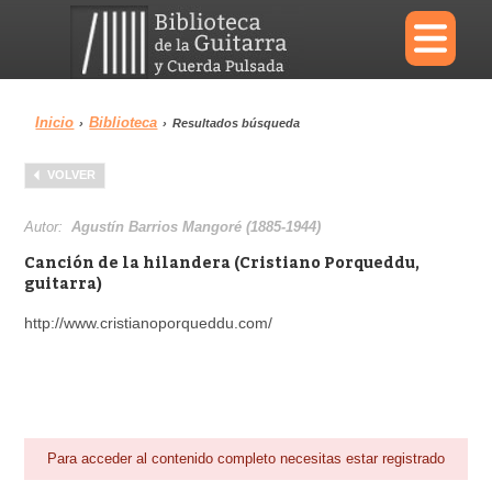
×
Inicio
Biblioteca
›
›
Resultados búsqueda
Menu
VOLVER
Biblioteca
Diccionario
Autor:
Agustín Barrios Mangoré (1885-1944)
Canción de la hilandera (Cristiano Porqueddu,
guitarra)
http://www.cristianoporqueddu.com/
Área personal
Reproductor
Para acceder al contenido completo necesitas estar registrado