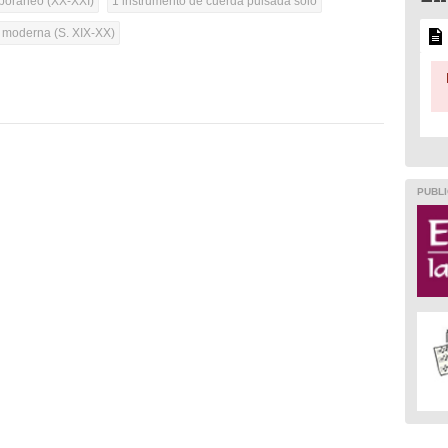
oráneo (XX-XXI)
1 instrumento de cuerda pulsada solo
a moderna (S. XIX-XX)
PUBLI