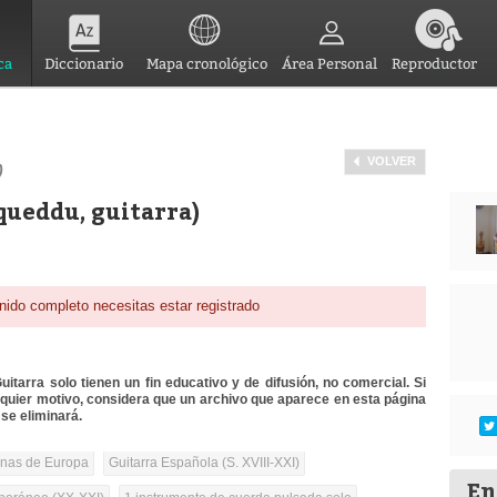
ca
Diccionario
Mapa cronológico
Área Personal
Reproductor
VOLVER
)
rqueddu, guitarra)
nido completo necesitas estar registrado
itarra solo tienen un fin educativo y de difusión, no comercial. Si
lquier motivo, considera que un archivo que aparece en esta página
se eliminará.
onas de Europa
Guitarra Española (S. XVIII-XXI)
En