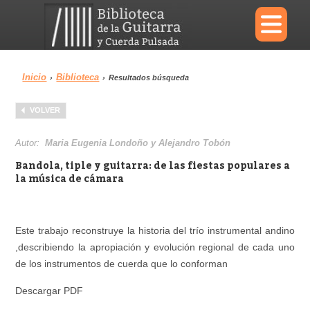
×
Inicio
Biblioteca
›
›
Resultados búsqueda
Menu
VOLVER
Biblioteca
Diccionario
Autor:
Maria Eugenia Londoño y Alejandro Tobón
Bandola, tiple y guitarra: de las fiestas populares a
la música de cámara
Área personal
Reproductor
Este trabajo reconstruye la historia del trío instrumental andino
,describiendo la apropiación y evolución regional de cada uno
de los instrumentos de cuerda que lo conforman
Descargar PDF