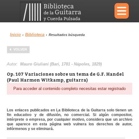
×
Inicio
Biblioteca
›
›
Resultados búsqueda
Menu
VOLVER
Biblioteca
Diccionario
Autor:
Mauro Giuliani (Bari, 1781 - Nápoles, 1829)
Op. 107 Variaciones sobre un tema de G.F. Handel
(Paul Harmon Witkamp, guitarra)
Para acceder al contenido completo necesitas estar registrado
Área personal
Reproductor
Los enlaces publicados en La Biblioteca de la Guitarra solo tienen un
fin educativo y de difusión, no comercial. Si algún compositor,
intérprete o empresa, por cualquier motivo, considera que un archivo
que aparece en esta página web vulnera los derechos de autor,
infórmenos y se eliminará.