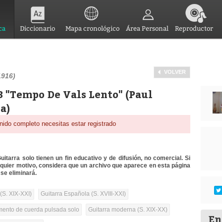
ca
Diccionario
Mapa cronológico
Área Personal
Reproductor
VOLVER
1916)
.3 "Tempo De Vals Lento" (Paul
a)
nido completo necesitas estar registrado
itarra solo tienen un fin educativo y de difusión, no comercial. Si
lquier motivo, considera que un archivo que aparece en esta página
se eliminará.
(S. XIX-XXI)
Guitarra Española (S. XVIII-XXI)
umento de cuerda pulsada solo
Guitarra moderna (S. XIX-XX)
En