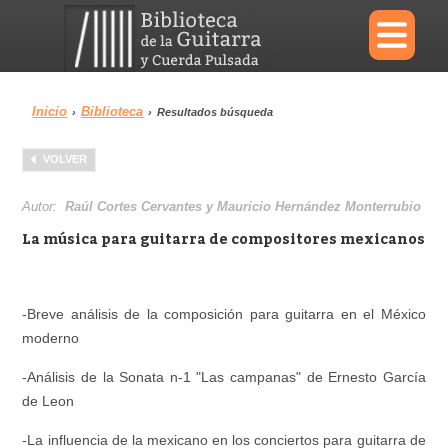
×
Inicio
Biblioteca
›
›
Resultados búsqueda
Menu
VOLVER
Biblioteca
Diccionario
Autor:
Raúl Cortes Cervantes y Mauricio Hernández Monterrubio
La música para guitarra de compositores mexicanos
Área personal
Reproductor
-Breve análisis de la composición para guitarra en el México
moderno
-Análisis de la Sonata n-1 "Las campanas" de Ernesto García
de Leon
-La influencia de la mexicano en los conciertos para guitarra de