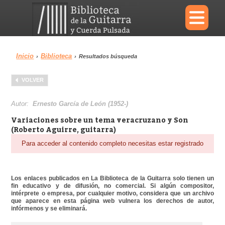
×
Inicio
Biblioteca
›
›
Resultados búsqueda
Menu
VOLVER
Biblioteca
Diccionario
Autor:
Ernesto García de León (1952-)
Variaciones sobre un tema veracruzano y Son
(Roberto Aguirre, guitarra)
Para acceder al contenido completo necesitas estar registrado
Área personal
Reproductor
Los enlaces publicados en La Biblioteca de la Guitarra solo tienen un
fin educativo y de difusión, no comercial. Si algún compositor,
intérprete o empresa, por cualquier motivo, considera que un archivo
que aparece en esta página web vulnera los derechos de autor,
infórmenos y se eliminará.