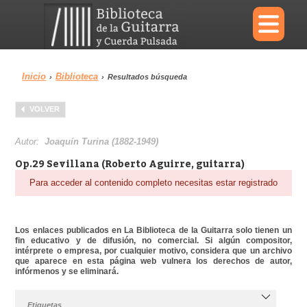
×
Inicio
Biblioteca
›
›
Resultados búsqueda
Menu
VOLVER
Biblioteca
Diccionario
Autor:
Joaquín Turina (1882-1949)
Op.29 Sevillana (Roberto Aguirre, guitarra)
Para acceder al contenido completo necesitas estar registrado
Área personal
Reproductor
Los enlaces publicados en La Biblioteca de la Guitarra solo tienen un
fin educativo y de difusión, no comercial. Si algún compositor,
intérprete o empresa, por cualquier motivo, considera que un archivo
que aparece en esta página web vulnera los derechos de autor,
infórmenos y se eliminará.
Etiquetas