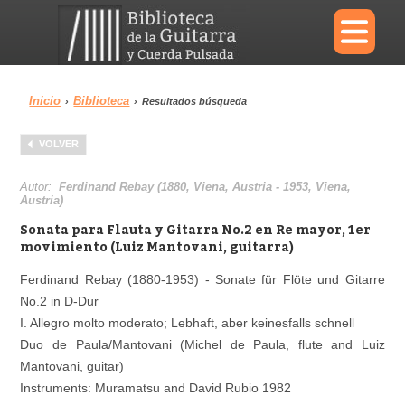
×
Inicio
Biblioteca
›
›
Resultados búsqueda
Menu
VOLVER
Biblioteca
Diccionario
Autor:
Ferdinand Rebay (1880, Viena, Austria - 1953, Viena,
Austria)
Sonata para Flauta y Gitarra No.2 en Re mayor, 1er
movimiento (Luiz Mantovani, guitarra)
Área personal
Reproductor
Ferdinand Rebay (1880-1953) - Sonate für Flöte und Gitarre
No.2 in D-Dur
I. Allegro molto moderato; Lebhaft, aber keinesfalls schnell
Duo de Paula/Mantovani (Michel de Paula, flute and Luiz
Mantovani, guitar)
Instruments: Muramatsu and David Rubio 1982