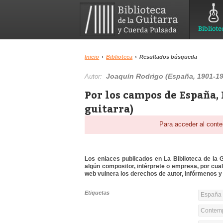
Bibliote
Inicio
›
Biblioteca
›
Resultados búsqueda
Joaquín Rodrigo (España, 1901-1
Autor:
Por los campos de España, I
guitarra)​
Para acceder al conte
Los enlaces publicados en La Biblioteca de la Gu
algún compositor, intérprete o empresa, por cua
web vulnera los derechos de autor, infórmenos y 
Etiquetas
España 
Contemp