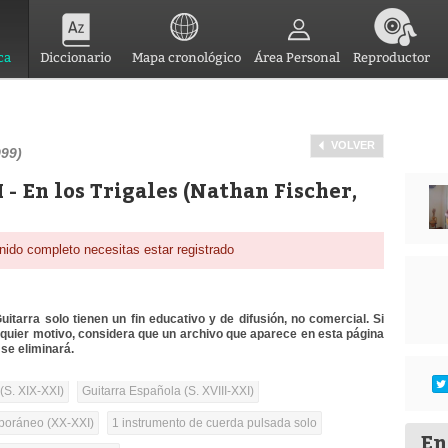
ca
Diccionario
Mapa cronológico
Área Personal
Reproductor
VOLVER
999)
 - En los Trigales (Nathan​ Fischer,
nido completo necesitas estar registrado
itarra solo tienen un fin educativo y de difusión, no comercial. Si
lquier motivo, considera que un archivo que aparece en esta página
se eliminará.
(S. XIX-XXI)
Guitarra Española (S. XVIII-XXI)
oráneo (XX-XXI)
1 instrumento de cuerda pulsada solo
En