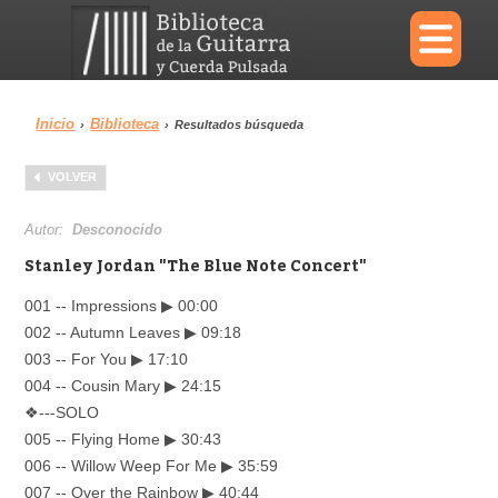
×
Inicio
Biblioteca
›
›
Resultados búsqueda
Menu
VOLVER
Biblioteca
Diccionario
Autor:
Desconocido
Stanley Jordan "The Blue Note Concert"
001 -- Impressions ▶ 00:00
002 -- Autumn Leaves ▶ 09:18
Área personal
Reproductor
003 -- For You ▶ 17:10
004 -- Cousin Mary ▶ 24:15
❖---SOLO
005 -- Flying Home ▶ 30:43
006 -- Willow Weep For Me ▶ 35:59
007 -- Over the Rainbow ▶ 40:44