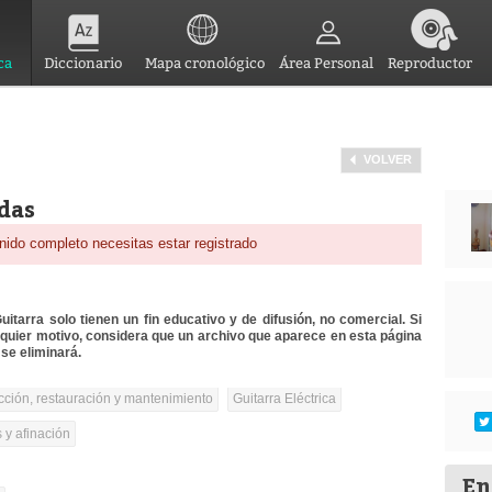
ca
Diccionario
Mapa cronológico
Área Personal
Reproductor
VOLVER
rdas
nido completo necesitas estar registrado
itarra solo tienen un fin educativo y de difusión, no comercial. Si
lquier motivo, considera que un archivo que aparece en esta página
se eliminará.
cción, restauración y mantenimiento
Guitarra Eléctrica
 y afinación
En