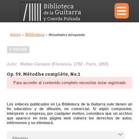
×
Inicio
Biblioteca
›
›
Resultados búsqueda
Menu
VOLVER
Biblioteca
Diccionario
Autor:
Matteo Carcassi (Florencia, 1792 - París, 1853)
Op. 59. Métodhe complète, No.1
Para acceder al contenido completo necesitas estar registrado
Área personal
Reproductor
Los enlaces publicados en La Biblioteca de la Guitarra solo tienen un
fin educativo y de difusión, no comercial. Si algún compositor,
intérprete o empresa, por cualquier motivo, considera que un archivo
que aparece en esta página web vulnera los derechos de autor,
infórmenos y se eliminará.
Etiquetas