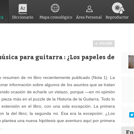
ca
Diccionario
Mapa cronológico
Área Personal
Reproductor
VOLVER
sica para guitarra : ¿Los papeles de
ño resumen de mi libro recientemente publicado (Nota 1). La
ionar información sobre algunos de los asuntos que se tratan
tenido ocasión de echarle un vistazo, porque —en mi opinión
ieza más en el puzzle de la Historia de la Guitarra. Todo lo
extensión en el libro, con una sola excepción. La primera
 con la del libro; la segunda no. Esa era la excepción: ¿Los
o plantea una nueva hipótesis que aventuro aquí por primera
..
En