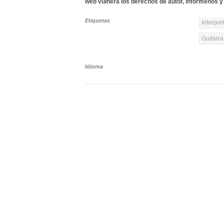
web vulnera los derechos de autor, infórmenos y 
Etiquetas
Interpre
Guitarra
Idioma