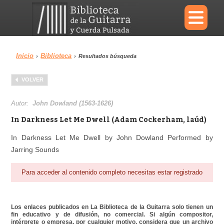
×
Inicio
Biblioteca
›
›
Resultados búsqueda
Menu
VOLVER
Biblioteca
Diccionario
Autor:
John Dowland (1563-1626)
In Darkness Let Me Dwell (Adam Cockerham, laúd)
In Darkness Let Me Dwell by John Dowland Performed by
Jarring Sounds
Área personal
Reproductor
Para acceder al contenido completo necesitas estar registrado
Los enlaces publicados en La Biblioteca de la Guitarra solo tienen un
fin educativo y de difusión, no comercial. Si algún compositor,
intérprete o empresa, por cualquier motivo, considera que un archivo