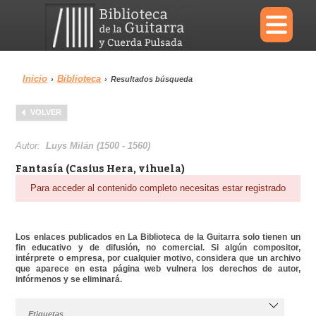
×
Inicio
Biblioteca
›
›
Resultados búsqueda
Menu
VOLVER
Biblioteca
Diccionario
Autor:
Luys Milán (1500 - 1560)
Fantasía (Casius Hera, vihuela)
Para acceder al contenido completo necesitas estar registrado
Área personal
Reproductor
Los enlaces publicados en La Biblioteca de la Guitarra solo tienen un
fin educativo y de difusión, no comercial. Si algún compositor,
intérprete o empresa, por cualquier motivo, considera que un archivo
que aparece en esta página web vulnera los derechos de autor,
infórmenos y se eliminará.
Etiquetas