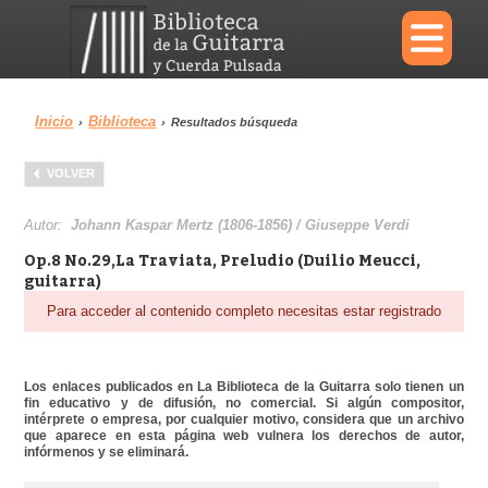
×
Inicio
Biblioteca
›
›
Resultados búsqueda
Menu
VOLVER
Biblioteca
Diccionario
Autor:
Johann Kaspar Mertz (1806-1856) / Giuseppe Verdi
Op.8 No.29,La Traviata, Preludio (Duilio Meucci,
guitarra)
Para acceder al contenido completo necesitas estar registrado
Área personal
Reproductor
Los enlaces publicados en La Biblioteca de la Guitarra solo tienen un
fin educativo y de difusión, no comercial. Si algún compositor,
intérprete o empresa, por cualquier motivo, considera que un archivo
que aparece en esta página web vulnera los derechos de autor,
infórmenos y se eliminará.