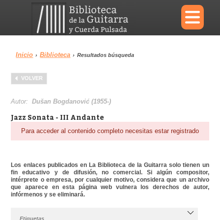
×
Inicio
Biblioteca
›
›
Resultados búsqueda
Menu
VOLVER
Biblioteca
Diccionario
Autor:
Dušan Bogdanović (1955-)
Jazz Sonata - III Andante
Para acceder al contenido completo necesitas estar registrado
Área personal
Reproductor
Los enlaces publicados en La Biblioteca de la Guitarra solo tienen un
fin educativo y de difusión, no comercial. Si algún compositor,
intérprete o empresa, por cualquier motivo, considera que un archivo
que aparece en esta página web vulnera los derechos de autor,
infórmenos y se eliminará.
Etiquetas