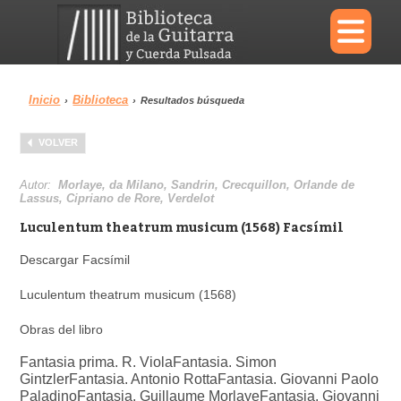
×
Inicio
Biblioteca
›
›
Resultados búsqueda
Menu
VOLVER
Biblioteca
Diccionario
Autor:
Morlaye, da Milano, Sandrin, Crecquillon, Orlande de
Lassus, Cipriano de Rore, Verdelot
Luculentum theatrum musicum (1568) Facsímil
Descargar Facsímil
Área personal
Reproductor
Luculentum theatrum musicum (1568)
Obras del libro
Fantasia prima. R. Viola
Fantasia. Simon
Gintzler
Fantasia. Antonio Rotta
Fantasia. Giovanni Paolo
Paladino
Fantasia. Guillaume Morlaye
Fantasia. Giovanni