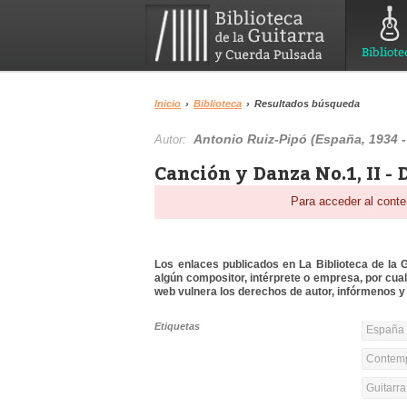
Bibliote
Inicio
›
Biblioteca
›
Resultados búsqueda
Antonio Ruiz-Pipó (España, 1934 -
Autor:
Canción y Danza No.1, II -
Para acceder al conte
Los enlaces publicados en La Biblioteca de la Gu
algún compositor, intérprete o empresa, por cua
web vulnera los derechos de autor, infórmenos y 
Etiquetas
España 
Contemp
Guitarr