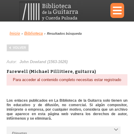
×
Inicio
Biblioteca
›
›
Resultados búsqueda
Menu
VOLVER
Biblioteca
Diccionario
Autor:
John Dowland (1563-1626)
Farewell (Michael Pillitiere, guitarra)
Para acceder al contenido completo necesitas estar registrado
Área personal
Reproductor
Los enlaces publicados en La Biblioteca de la Guitarra solo tienen un
fin educativo y de difusión, no comercial. Si algún compositor,
intérprete o empresa, por cualquier motivo, considera que un archivo
que aparece en esta página web vulnera los derechos de autor,
infórmenos y se eliminará.
Etiquetas