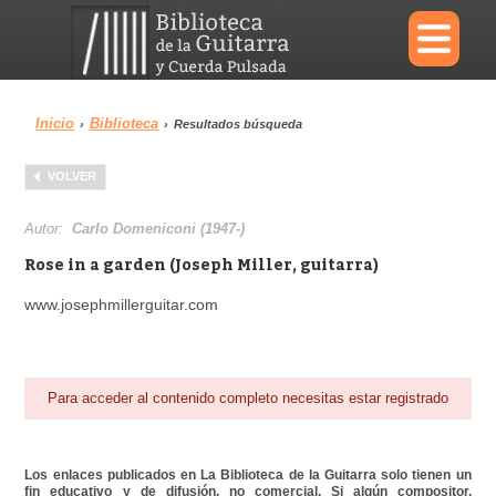
×
Inicio
Biblioteca
›
›
Resultados búsqueda
Menu
VOLVER
Biblioteca
Diccionario
Autor:
Carlo Domeniconi (1947-)
Rose in a garden (Joseph Miller, guitarra)
www.josephmillerguitar.com
Área personal
Reproductor
Para acceder al contenido completo necesitas estar registrado
Los enlaces publicados en La Biblioteca de la Guitarra solo tienen un
fin educativo y de difusión, no comercial. Si algún compositor,