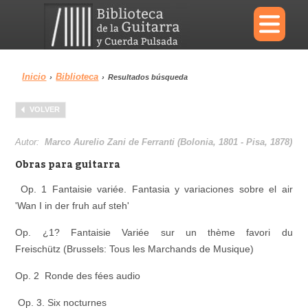
×
Inicio
Biblioteca
›
›
Resultados búsqueda
Menu
VOLVER
Biblioteca
Diccionario
Autor:
Marco Aurelio Zani de Ferranti (Bolonia, 1801 - Pisa, 1878)
Obras para guitarra
Op. 1 Fantaisie variée
. Fantasia y variaciones sobre el air
'Wan I in der fruh auf steh'
Área personal
Reproductor
Op. ¿1? Fantaisie Variée sur un thème favori du
Freischütz (Brussels: Tous les Marchands de Musique)
Op. 2 Ronde des fées audio
Op. 3. Six nocturnes