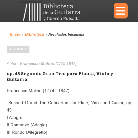
×
Inicio
Biblioteca
›
›
Resultados búsqueda
Menu
VOLVER
Biblioteca
Diccionario
Autor:
Francesco Molino (1775-1847)
op. 45 Segundo Gran Trio para Flauta, Viola y
Guitarra
Francesco Molino (1774 - 1847)
Área personal
Reproductor
"Second Grand Trio Concertant for Flute, Viola and Guitar, op
45"
I Allegro
II Romanze (Adagio)
III Rondo (Allegretto)