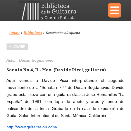
×
Inicio
Biblioteca
›
›
Resultados búsqueda
Menu
VOLVER
Biblioteca
Diccionario
Autor:
Dusan Bogdanovic
Sonata No.4, II - Mov. (Davide Picci, guitarra)
Aquí vemos a Davide Picci interpretando el segundo
movimiento de la "Sonata n.º 4" de Dusan Bogdanovic. Davide
Área personal
Reproductor
grabó esta pieza con una guitarra clásica Jose Romanillos "La
España" de 1981, con tapa de abeto y aros y fondo de
palisandro de la India. Grabado en la sala de exposición de
Guitar Salon International en Santa Mónica, California.
http://www.guitarsalon.com/