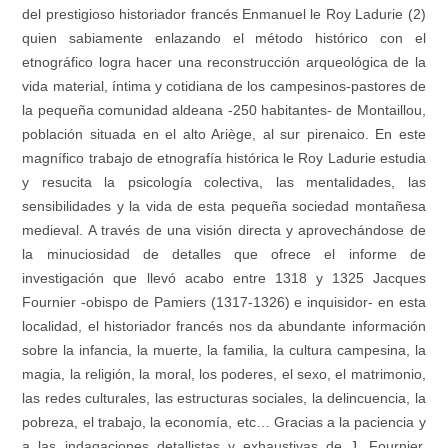
del prestigioso historiador francés Enmanuel le Roy Ladurie (2)
quien sabiamente enlazando el método histórico con el
etnográfico logra hacer una reconstrucción arqueológica de la
vida material, íntima y cotidiana de los campesinos-pastores de
la pequeña comunidad aldeana -250 habitantes- de Montaillou,
población situada en el alto Ariège, al sur pirenaico. En este
magnífico trabajo de etnografía histórica le Roy Ladurie estudia
y resucita la psicología colectiva, las mentalidades, las
sensibilidades y la vida de esta pequeña sociedad montañesa
medieval. A través de una visión directa y aprovechándose de
la minuciosidad de detalles que ofrece el informe de
investigación que llevó acabo entre 1318 y 1325 Jacques
Fournier -obispo de Pamiers (1317-1326) e inquisidor- en esta
localidad, el historiador francés nos da abundante información
sobre la infancia, la muerte, la familia, la cultura campesina, la
magia, la religión, la moral, los poderes, el sexo, el matrimonio,
las redes culturales, las estructuras sociales, la delincuencia, la
pobreza, el trabajo, la economía, etc… Gracias a la paciencia y
a las indagaciones detallistas y exhaustivas de J. Fournier,