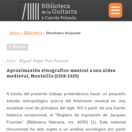
×
Inicio
Biblioteca
›
›
Resultados búsqueda
Menu
VOLVER
Biblioteca
Diccionario
Autor:
Miguel Angel Pico Pascual
Aproximaxión etnografico-musical a una aldea
medieval, Montaillo (1318-1325)
Área personal
Reproductor
A través del presente trabajo pretendemos hacer un pequeño
estudio antropológico acerca del fenómeno musical en una
sociedad rural de principios del siglo XIV a partir de una fuente
histórica excepcional, el “Registro de Inquisición de Jacques
Fournier” (Biblioteca Vaticana, ms. 4030) (1). Este material
documental ha sido sujeto a un análisis sociológico por parte