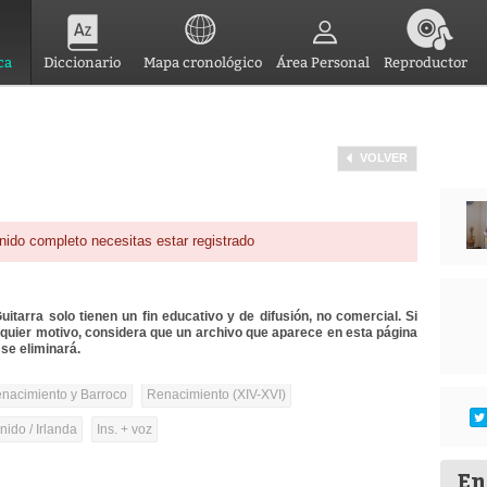
ca
Diccionario
Mapa cronológico
Área Personal
Reproductor
VOLVER
nido completo necesitas estar registrado
itarra solo tienen un fin educativo y de difusión, no comercial. Si
lquier motivo, considera que un archivo que aparece en esta página
se eliminará.
nacimiento y Barroco
Renacimiento (XIV-XVI)
ido / Irlanda
Ins. + voz
En