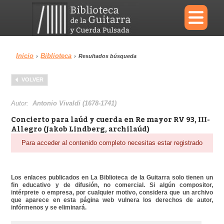
×
Inicio
Biblioteca
›
›
Resultados búsqueda
Menu
VOLVER
Biblioteca
Diccionario
Autor:
Antonio Vivaldi (1678-1741)
Concierto para laúd y cuerda en Re mayor RV 93, III-
Allegro (Jakob Lindberg, archilaúd)
Para acceder al contenido completo necesitas estar registrado
Área personal
Reproductor
Los enlaces publicados en La Biblioteca de la Guitarra solo tienen un
fin educativo y de difusión, no comercial. Si algún compositor,
intérprete o empresa, por cualquier motivo, considera que un archivo
que aparece en esta página web vulnera los derechos de autor,
infórmenos y se eliminará.