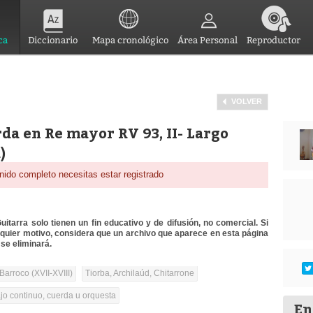
ca
Diccionario
Mapa cronológico
Área Personal
Reproductor
VOLVER
da en Re mayor RV 93, II- Largo
)
nido completo necesitas estar registrado
itarra solo tienen un fin educativo y de difusión, no comercial. Si
lquier motivo, considera que un archivo que aparece en esta página
se eliminará.
Barroco (XVII-XVIII)
Tiorba, Archilaúd, Chitarrone
ajo continuo, cuerda u orquesta
En