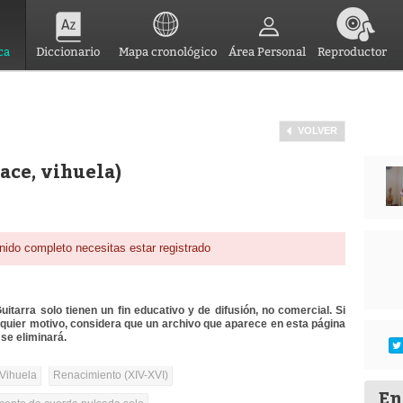
ca
Diccionario
Mapa cronológico
Área Personal
Reproductor
VOLVER
ace, vihuela)
nido completo necesitas estar registrado
itarra solo tienen un fin educativo y de difusión, no comercial. Si
lquier motivo, considera que un archivo que aparece en esta página
se eliminará.
Vihuela
Renacimiento (XIV-XVI)
En