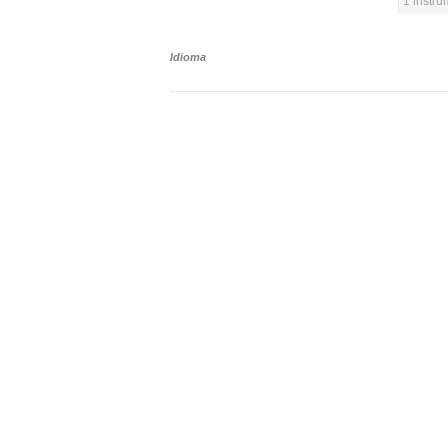
1 instr
Idioma