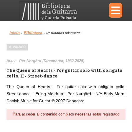
×
Inicio
Biblioteca
›
›
Resultados búsqueda
Menu
VOLVER
Biblioteca
Diccionario
Autor:
Per Nørgård (Dinamarca, 1932-2025)
The Queen of Hearts - For guitar solo with obligato
cello, II - Street-dance
The Queen of Hearts - For guitar solo with obligato cello:
Área personal
Reproductor
Street-dance · Erling Møldrup · Per Nørgård · N/A Early Morn:
Danish Music for Guitar ℗ 2007 Danacord
Para acceder al contenido completo necesitas estar registrado