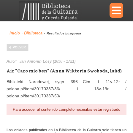
×
Inicio
Biblioteca
›
›
Resultados búsqueda
Menu
VOLVER
Biblioteca
Diccionario
Autor:
Jan Antonin Losy (1650 - 1721)
Air "Caro mio ben" (Anna Wiktoria Swoboda, laúd)
Biblioteki Narodowej, sygn. 396 Cim., f. 11v-12r /
polona.pl/item/30170337/36/ i 18v-19r /
Área personal
Reproductor
polona.pl/item/30170337/50/
Para acceder al contenido completo necesitas estar registrado
Los enlaces publicados en La Biblioteca de la Guitarra solo tienen un