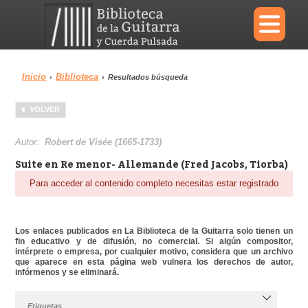
×
Inicio
Biblioteca
›
›
Resultados búsqueda
Menu
VOLVER
Biblioteca
Diccionario
Autor:
Robert de Visée (1665-1733)
Suite en Re menor- Allemande (Fred Jacobs, Tiorba)
Para acceder al contenido completo necesitas estar registrado
Área personal
Reproductor
Los enlaces publicados en La Biblioteca de la Guitarra solo tienen un
fin educativo y de difusión, no comercial. Si algún compositor,
intérprete o empresa, por cualquier motivo, considera que un archivo
que aparece en esta página web vulnera los derechos de autor,
infórmenos y se eliminará.
Etiquetas