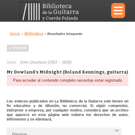
×
Inicio
Biblioteca
›
›
Resultados búsqueda
Menu
VOLVER
Biblioteca
Diccionario
Autor:
John Dowland (1563 – 1626)
Mr Dowland's Midnight (Roland Keunings, guitarra)
Para acceder al contenido completo necesitas estar registrado
Área personal
Reproductor
Los enlaces publicados en La Biblioteca de la Guitarra solo tienen un
fin educativo y de difusión, no comercial. Si algún compositor,
intérprete o empresa, por cualquier motivo, considera que un archivo
que aparece en esta página web vulnera los derechos de autor,
infórmenos y se eliminará.
Etiquetas