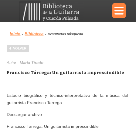
×
Inicio
Biblioteca
›
›
Resultados búsqueda
Menu
VOLVER
Biblioteca
Diccionario
Autor:
Marta Tirado
Francisco Tárrega: Un guitarrista imprescindible
Área personal
Reproductor
Estudio biográfico y técnico-interpretativo de la música del
guitarrista Francisco Tarrega
Descargar archivo
Francisco Tarrega: Un guitarrista imprescindible