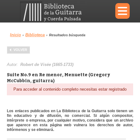
×
Inicio
Biblioteca
›
›
Resultados búsqueda
Menu
VOLVER
Biblioteca
Diccionario
Autor:
Robert de Visée (1665-1733)
Suite No.9 en Re menor, Menuette (Gregory
McCubbin, guitarra)
Para acceder al contenido completo necesitas estar registrado
Área personal
Reproductor
Los enlaces publicados en La Biblioteca de la Guitarra solo tienen un
fin educativo y de difusión, no comercial. Si algún compositor,
intérprete o empresa, por cualquier motivo, considera que un archivo
que aparece en esta página web vulnera los derechos de autor,
infórmenos y se eliminará.