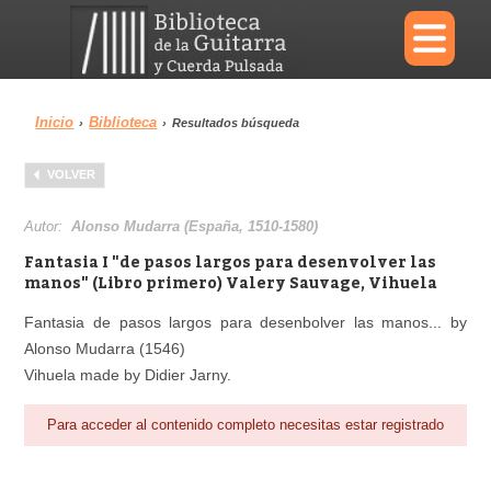
×
Inicio
Biblioteca
›
›
Resultados búsqueda
Menu
VOLVER
Biblioteca
Diccionario
Autor:
Alonso Mudarra (España, 1510-1580)
Fantasia I "de pasos largos para desenvolver las
manos" (Libro primero) Valery Sauvage, Vihuela
Fantasia de pasos largos para desenbolver las manos... by
Área personal
Reproductor
Alonso Mudarra (1546)
Vihuela made by Didier Jarny.
Para acceder al contenido completo necesitas estar registrado