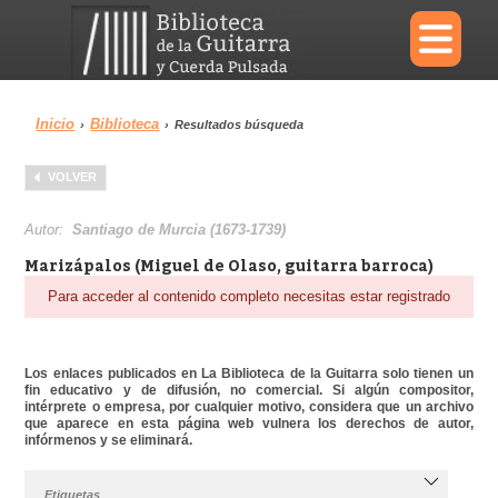
×
Inicio
Biblioteca
›
›
Resultados búsqueda
Menu
VOLVER
Biblioteca
Diccionario
Autor:
Santiago de Murcia (1673-1739)
Marizápalos (Miguel de Olaso, guitarra barroca)
Para acceder al contenido completo necesitas estar registrado
Área personal
Reproductor
Los enlaces publicados en La Biblioteca de la Guitarra solo tienen un
fin educativo y de difusión, no comercial. Si algún compositor,
intérprete o empresa, por cualquier motivo, considera que un archivo
que aparece en esta página web vulnera los derechos de autor,
infórmenos y se eliminará.
Etiquetas