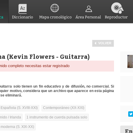
ca
Diccionario
Mapa cronológico
Área Personal
Reproductor
VOLVER
ana (Kevin Flowers - Guitarra)
nido completo necesitas estar registrado
itarra solo tienen un fin educativo y de difusión, no comercial. Si
lquier motivo, considera que un archivo que aparece en esta página
se eliminará.
 Española (S. XVIII-XXI)
Contemporáneo (XX-XXI)
ido / Irlanda
1 instrumento de cuerda pulsada solo
a moderna (S. XIX-XX)
En