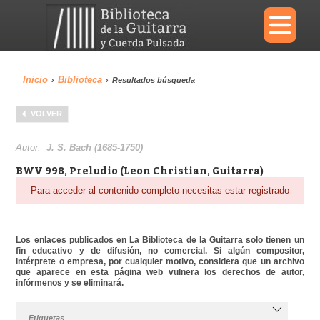
×
Inicio
Biblioteca
›
›
Resultados búsqueda
Menu
VOLVER
Biblioteca
Diccionario
Autor:
J. S. Bach (1685-1750)
BWV 998, Preludio (Leon Christian, Guitarra)
Para acceder al contenido completo necesitas estar registrado
Área personal
Reproductor
Los enlaces publicados en La Biblioteca de la Guitarra solo tienen un
fin educativo y de difusión, no comercial. Si algún compositor,
intérprete o empresa, por cualquier motivo, considera que un archivo
que aparece en esta página web vulnera los derechos de autor,
infórmenos y se eliminará.
Etiquetas