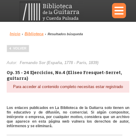
×
Inicio
Biblioteca
›
›
Resultados búsqueda
Menu
VOLVER
Biblioteca
Diccionario
Autor:
Fernando Sor (España, 1778 - París, 1839)
Op. 35 - 24 Ejercicios, No.4 (Eliseo Fresquet-Serret,
guitarra)
Para acceder al contenido completo necesitas estar registrado
Área personal
Reproductor
Los enlaces publicados en La Biblioteca de la Guitarra solo tienen un
fin educativo y de difusión, no comercial. Si algún compositor,
intérprete o empresa, por cualquier motivo, considera que un archivo
que aparece en esta página web vulnera los derechos de autor,
infórmenos y se eliminará.